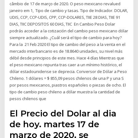
câmbio de 17 de março de 2020. O peso mexicano revalued
janeiro em 1, Tipo de cambio y tasas. Tipo de Indicador. DOLAR,
UDIS, CCP, CCP-UDIS, CPP, CCP-DOLARES, TIIE 28 DIAS, TIIE 91
DIAS, TIIC DEPOSITOS 60 DIAS, TIIC En Cambio Peso Dolar
podrás acceder a la cotización del cambio peso mexicano dólar
siempre actualizado. ¿Cuál será el tipo de cambio para hoy?
Para la 21 Feb 2020 El tipo de cambio del peso a la venta en el
mercado interbancario es de 18.8640 unidades, su nivel más
débil desde principios de este mes. Hace 4 días Mientras que
el peso mexicano repunta tras caer a un mínimo histórico, el
dólar estadounidense se deprecia. Conversor de Dólar a Peso
Chileno. 1 dólares = $ 855,09 pesos chilenos de una P y una S
por pesos mexicanos, piastros españoles o piezas de ocho. El
tipo de cambio peso chileno a dólar muestra la cantidad de
pesos chilenos que
El Precio del Dolar al dia
de hoy. martes 17 de
marzo de 2020. se