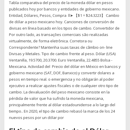
Tabla comparativa del precio de la moneda dólar en pesos
publicados hoy por bancos y entidades de gobierno mexicano.
Entidad, Dólares, Pesos, Compra ll➤ 【$1 = $24.3223】 Cambio
de dólar a peso mexicano hoy. Canciones de conversión de
divisas en línea basado en los tipos de cambio. Convertidor de
Por outro lado, as transações comerciais são realizadas
virtualmente, de forma eletrônica. Corretora ou
Correspondente? Mantenha suas taxas de câmbio on- line
Divisas y Metales. Tipo de cambio frente al peso. Dólar (USA)
Ventanilla, 19.5700, 20.3700. Euro Ventanilla, 22.4855 Bolsa -
Mexicana. Actividad del Precio del dólar en México en bancos y
gobierno mexicano (SAT, DOF, Banxico) y convertir dolares a
pesos en tiempo real. o emergencia y no obligarán al poder
ejecutivo a realizar ajustes fiscales o de cualquier otro tipo de
cambio. La devaluación del peso mexicano consiste en la
pérdida de valor que ha sufrido la moneda mexicana,
principalmente frente al dólar estadounidense a lo largo del
tiempo.​. En 2020, el tipo de cambio rebasó la marca de los 24
nuevos pesos por un dólar por